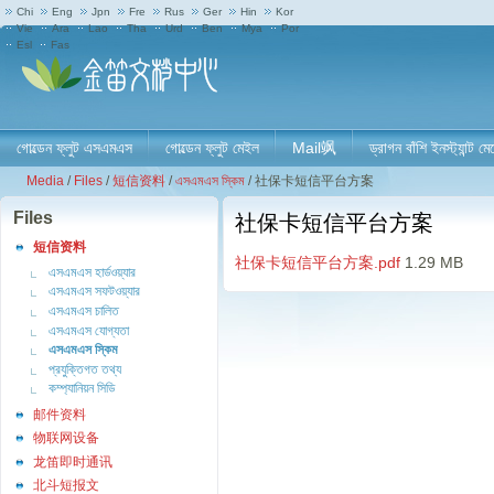
Chi
Eng
Jpn
Fre
Rus
Ger
Hin
Kor
Vie
Ara
Lao
Tha
Urd
Ben
Mya
Por
Esl
Fas
গোল্ডেন ফ্লুট এসএমএস
গোল্ডেন ফ্লুট মেইল
Mail飒
ড্রাগন বাঁশি ইনস্ট্যান্ট মে
Media
/
Files
/
短信资料
/
এসএমএস স্কিম
/
社保卡短信平台方案
Files
社保卡短信平台方案
短信资料
社保卡短信平台方案.pdf
1.29 MB
এসএমএস হার্ডওয়্যার
এসএমএস সফটওয়্যার
এসএমএস চালিত
এসএমএস যোগ্যতা
এসএমএস স্কিম
প্রযুক্তিগত তথ্য
কম্প্যানিয়ন সিডি
邮件资料
物联网设备
龙笛即时通讯
北斗短报文