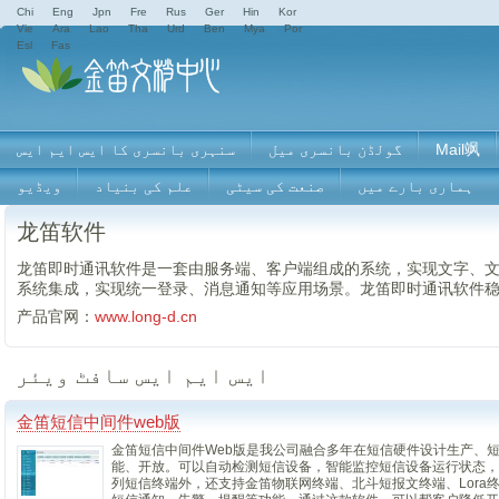
Chi
Eng
Jpn
Fre
Rus
Ger
Hin
Kor
Vie
Ara
Lao
Tha
Urd
Ben
Mya
Por
Esl
Fas
Mail飒
گولڈن بانسری میل
سنہری بانسری کا ایس ایم ایس
ہماری بارے ميں
صنعت کی سیٹی
علم کی بنیاد
ویڈیو
龙笛软件
龙笛即时通讯软件是一套由服务端、客户端组成的系统，实现文字、
系统集成，实现统一登录、消息通知等应用场景。龙笛即时通讯软件
产品官网：
www.long-d.cn
ایس ایم ایس سافٹ ویئر
金笛短信中间件web版
金笛短信中间件Web版是我公司融合多年在短信硬件设计生产、
能、开放。可以自动检测短信设备，智能监控短信设备运行状态，
列短信终端外，还支持金笛物联网终端、北斗短报文终端、Lora终端