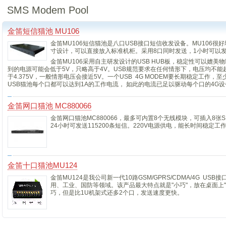
SMS Modem Pool
金笛短信猫池 MU106
金笛MU106短信猫池是八口USB接口短信收发设备。MU106
寸设计，可以直接放入标准机柜。采用8口同时发送，1小时可以发
金笛MU106采用自主研发设计的USB HUB板，稳定性可以媲
到的电源可能会低于5V，只略高于4V。USB规范要求在任何情形下，电压均不能超过
于4.375V，一般情形电压会接近5V。一个USB 4G MODEM要长期稳定工作，至少
USB猫池每个口都可以达到1A的工作电流， 如此的电流已足以驱动每个口的4G
金笛网口猫池 MC880066
金笛网口猫池MC880066，最多可内置8个无线模块，可插入8张
24小时可发送115200条短信。220V电源供电，能长时间稳定
金笛十口猫池MU124
金笛MU124是我公司新一代10路GSM/GPRS/CDMA/4G 
用、工业、国防等领域。该产品最大特点就是"小巧"，放在桌面上"
巧，但是比1U机架式还多2个口，发送速度更快。