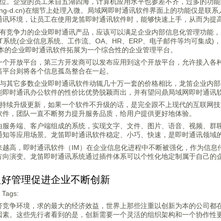
到位。企业的员工来自五湖四海，计算机应用水平也参差不齐，过多的功
.long-d.cn)在细节上处理入微。局域网即时通讯软件界面上的功能仅
通讯环境，让员工在使用龙笛即时通讯软件时，能够快速上手，从而为提
具有竞争力的企业即时通讯产品，应该可以满足企业内部信息化管理功能
IT系统(企业信息系统、工作流、OA、HR、ERP、电子邮件等均可集成
原本的企业即时通讯软件拓展为一个综合性的企业管理平台。
一个开放平台，第三方开发商可以发布应用到这个开放平台，允许接入各种
笛平台则将各个信息孤岛整合在一起。
。与其它多数企业即时通讯软件动辄几十万一套的价格相比，龙笛企业内
能即时通讯办公软件的性价比优势脱颖而出，并有望问鼎局域网即时通讯软
持持续升级更新，如果一个软件不升级的话，是完全跟不上现代的互联网
软件，团队一直不断努力提升服务品质，给用户提供更好地体验。
由服务端、客户端组成的系统，实现文字、文件、图片、语音、视频、群
通知等应用场景。龙笛即时通讯软件稳定、小巧、快速，是即时通讯领域
越高，即时通讯软件（IM）在企业信息化进程中不断被强化，作为信息传递的
方向演变。龙笛即时通讯系统通过插件体系可以个性化地定制属于自己的
良好管理促进企业不断创新
Tags:
济竞争环境，求的最大的经济效益，世界上那些注重以创新为本的公司都
因素。这些先行者看到的是，创新需要一个灵活的组织架构和一个协作性