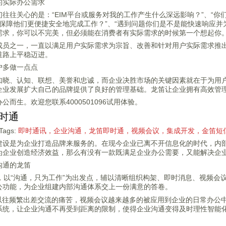
的实际办公需求
往往关心的是：“EIM平台或服务对我的工作产生什么深远影响？”、“你
是能保障他们更便捷安全地完成工作？”、“遇到问题你们是不是能快速响应并
需求，你可以不完美，但必须能在消费者有实际需求的时候第一个想起你
成员之一，一直以满足用户实际需求为宗旨、改善和针对用户实际需求推出
道路上平稳迈进。
户多做一点点
知晓、认知、联想、美誉和忠诚，而企业决胜市场的关键因素就在于为用
企业发展扩大自己的品牌提供了良好的管理基础。龙笛让企业拥有高效管
而生。欢迎您联系4000501096试用体验。
时通
Tags:
即时通讯，企业沟通，龙笛即时通，视频会议，集成开发，金笛短
建设是为企业打造品牌来服务的。在现今企业已离不开信息化的时代，内
为企业创造经济效益，那么有没有一款既满足企业办公需要，又能解决企
沟通的龙笛
件，以“沟通，只为工作”为出发点，辅以清晰组织构架、即时消息、视频
公功能，为企业组建内部沟通体系交上一份满意的答卷。
了以往频繁出差交流的痛苦，视频会议越来越多的被应用到企业的日常办公
系统，让企业沟通不再受到距离的限制，使得企业沟通变得及时理性智能