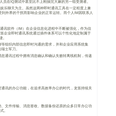
作人员在IQ测试中甚至比不上刚抽完大麻的另一组受测者。
以娱乐聊天为主。虽然这两种即时通讯工具在一定程度上兼
受到外界的干扰而影响企业的正常运转。而个人IM因联系人
时通讯软件（IM）在企业信息化进程中不断被强化，作为信
变。龙笛企业即时通讯系统通过插件体系可以个性化地定制属于
捷。
聊等组织内部信息即时沟通的需求，并和企业应用系统集
的瑞士军刀。
消息通讯过程中拥有消息确认和确认失败转离线机制，传递
时通讯的办公功能，在追求高效率办公的时代，龙笛持续关
助、文件传输、消息签收、数据备份还原的众多日常办公功
模式。