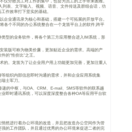
能不仅分散员工对工作的集中，也会为员工的上手带来困难。
是联系人列表、文字输入、视频、语音、文件传送及群组会话，功
高工作效率打下坚实的基础。
，以企业通讯录为核心和基础，搭建一个可拓展的开放平台。
)，将各个不同的办公系统整合在一个龙笛平台上的软件;跨平
类型的业务软件，将各个第三方应用整合进入IM系统，形
部安装版可称为物美价廉，更加贴近企业的需求。高端的产
件的“性价比”之王。
技术的。龙笛为了让企业用户用上功能更加完善，更加注重人
聊等组织内部信息即时沟通的需求，并和企业应用系统集
的瑞士军刀。
中枢，与OA、CRM、E-mail、SMS等软件的联系越
企业即时通讯系统，可以深度深度整合各种OA等应用平台软
在悄然进行着办公环境的改造，并且把改造办公空间作为管
更强的工作团队，并且通过优秀的办公环境来促进二者的完