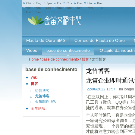
Chi
Eng
Jpn
Fre
Rus
Ger
Hin
Kor
Vie
Ara
Lao
Tha
Urd
Ben
Mya
Por
Esl
Fas
Flauta de Ouro SMS
Correio de Flauta de Ouro
Vídeo
base de conhecimento
O apito da indústr
Home
/
base de conhecimento
/
博客
/
龙笛博客
base de conhecimento
龙笛博客
Wiki
龙笛企业即时通讯
博客
22/06/2022 11:57
im longdi
短信博客
“在互联网上，你可以1周
龙笛博客
金笛邮件博客
讯工具（微信、QQ等）的
捷的通讯，就算在办公室
金笛论坛
个人即时通讯一直是企业
一家研究公司做出调查，
究也发现，一个典型的经
才能将注意力转会到正常