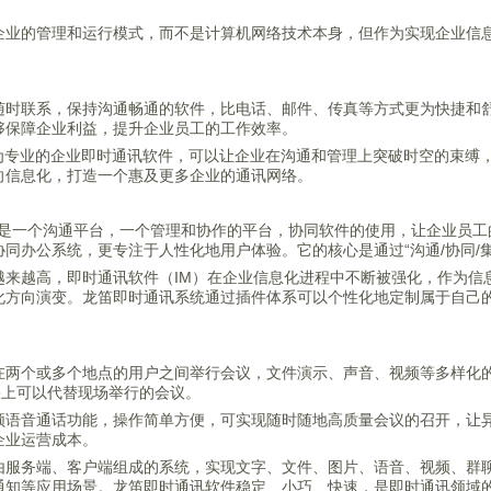
企业的管理和运行模式，而不是计算机网络技术本身，但作为实现企业信
随时联系，保持沟通畅通的软件，比电话、邮件、传真等方式更为快捷和
够保障企业利益，提升企业员工的工作效率。
d.cn)作为专业的企业即时通讯软件，可以让企业在沟通和管理上突破时空的
向信息化，打造一个惠及更多企业的通讯网络。
它是一个沟通平台，一个管理和协作的平台，协同软件的使用，让企业员
同办公系统，更专注于人性化地用户体验。它的核心是通过“沟通/协同/
来越高，即时通讯软件（IM）在企业信息化进程中不断被强化，作为信息传递
化方向演变。龙笛即时通讯系统通过插件体系可以个性化地定制属于自己
在两个或多个地点的用户之间举行会议，文件演示、声音、视频等多样化
果上可以代替现场举行的会议。
频语音通话功能，操作简单方便，可实现随时随地高质量会议的召开，让
企业运营成本。
由服务端、客户端组成的系统，实现文字、文件、图片、语音、视频、群
通知等应用场景。龙笛即时通讯软件稳定、小巧、快速，是即时通讯领域