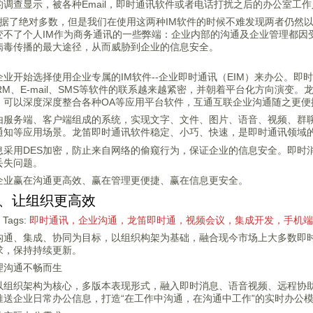
调查显示，被各种Email，即时通讯软件或者电话打扰之后的办公室工
占据了绝对多数，但是我们在使用这两种IM软件的时候不难发现两者仍然
变不了个人IM作为商务通讯的一些弊端：企业内部的沟通及企业管理都因
病毒传播的最大途径，从而威胁到企业的信息安全。
业开始选择使用企业专属的IM软件--企业即时通讯（EIM）来办公。即
RM、E-mail、SMS等软件的联系越来越紧密，并朝着平台化方向演
，可以深度深度整合各种OA等应用平台软件，互通互联企业沟通随之更便
由服务端、客户端组成的系统，实现文字、文件、图片、语音、视频、群
通知等应用场景。龙笛即时通讯软件稳定、小巧、快速，是即时通讯领域
息采用DES加密，防止来自网络的偷窥行为，保证企业的信息安全。即时
丢失问题。
企业赢在沟通更高效、赢在管理更便捷、赢在信息更安全。
、让组织更高效
Tags:
即时通讯，企业沟通，龙笛即时通，视频会议，集成开发，手机端
沟通、集成、协同为目标，以组织构架为基础，融合现今市场上大多数即
求，保持持续更新。
理沟通不畅而生
以组织架构为核心，多版本表现形式，融入即时消息、语音视频、远程协
推送企业日常办公信息，打造“在工作中沟通，在沟通中工作”的实时办公