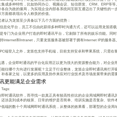
上集成多种特性，比如协同办公、视频会议、短信群发、CRM、ERP等
件各自为政的僵局，为实现企业内部各系统间互联互通迈出了关键性的一
等方面都表现出令人称羡的价值。
笔者认为龙笛至少具备以下几个方面的优势：
笛信息化平台，员工不仅由此获得多种即时沟通方式，还可以运用龙笛搭
笛是专门为企业用户打造的即时通讯平台，它剔除了所有的娱乐功能。同
nternet和Intranet，只要龙笛服务器被部署于拥有Internet 
的PC端登入之外，龙笛也支持手机端，目前支持安卓和苹果系统，只需在
新机遇，企业即时通讯的平台化应用正以更为强大的资源整合能力，对企业
还能往哪个方向进行发展呢？立足于行业整体，龙笛企业即时通讯将打开
，补各家之短，以更多的应用及协作来应对行业技术及市场发展带来的需
讯更能满足企业需求
Tags:
业即时通讯软件，而寻找一款真正具有较高性价比的企业局域网即时通讯
，还涉及到成本的核算、日常的维护是否简单、培训实施是否复杂、软件
中低端的数十个局域网即时通讯系统，从整体的效果看，部署型的企业局
：