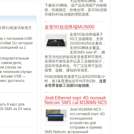
大运营商4G网络，向
下兼容2G网络。该产品采用国产内核模
组，性能稳定，价格合理，是2G短信猫
升级到4G短信猫的理想选择。
金笛5G短信终端MU5000
采用1U机架式标准尺
金笛5G短信终端基于
му с питанием USB-
5G工业级模组，支持
стойки 1U, которую
2G/3G/4G/5G全兼容，
сообщений за 1
支持5G网络全覆盖。
支持SMS over IP， 拥
有无与伦比的短信发送速度和可靠性。
последовательным
采用高可靠性器件以及工业独特设计，
 самом деле,
适应环境多样化。可广泛应用于监控、
ем случае не
报警、提醒、通知的等场景。
в типичном случае
а восьми USB —
5G短信猫收发速度可以达到2000条/小
ожет достигать
时，发1条普通短信平均不到2秒。
这是
全世界首款工业级5G短信猫
。
Jindi Ethernet порт 4G полный
Netcom SMS cat M1806N-NC5
ать 8 карт для
00 SMS за 24 часа.
Jindi M1806N-NC5 -
это сетевой порт 4G
полноценное
устройство для
отправки и приема
SMS Netcom, встроенный