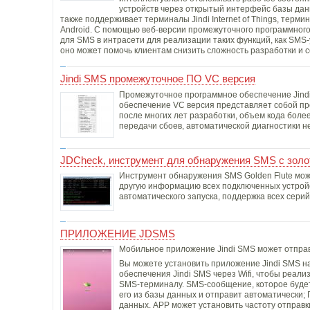
устройств через открытый интерфейс базы данн
также поддерживает терминалы Jindi Internet of Things, тер
Android. С помощью веб-версии промежуточного программног
для SMS в интрасети для реализации таких функций, как SMS
оно может помочь клиентам снизить сложность разработки и с
Jindi SMS промежуточное ПО VC версия
Промежуточное программное обеспечение Jind
обеспечение VC версия представляет собой пр
после многих лет разработки, объем кода боле
передачи сбоев, автоматической диагностики н
JDCheck, инструмент для обнаружения SMS с зол
Инструмент обнаружения SMS Golden Flute може
другую информацию всех подключенных устройс
автоматического запуска, поддержка всех серий
ПРИЛОЖЕНИЕ JDSMS
Мобильное приложение Jindi SMS может отправ
Вы можете установить приложение Jindi SMS н
обеспечения Jindi SMS через Wifi, чтобы реал
SMS-терминалу. SMS-сообщение, которое будет
его из базы данных и отправит автоматически;
данных. APP может установить частоту отправк