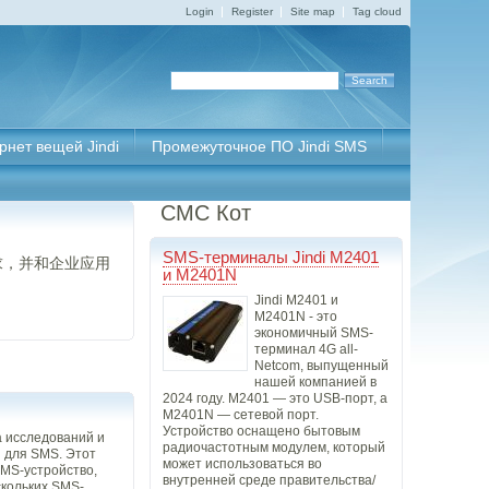
Login
Register
Site map
Tag cloud
рнет вещей Jindi
Промежуточное ПО Jindi SMS
СМС Кот
SMS-терминалы Jindi M2401
求，并和企业应用
и M2401N
Jindi M2401 и
M2401N - это
экономичный SMS-
терминал 4G all-
Netcom, выпущенный
нашей компанией в
2024 году. M2401 — это USB-порт, а
M2401N — сетевой порт.
Устройство оснащено бытовым
а исследований и
радиочастотным модулем, который
 для SMS. Этот
может использоваться во
SMS-устройство,
внутренней среде правительства/
скольких SMS-