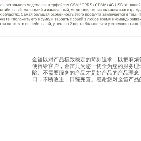
ого настольного модема с интерфейсом GSM / GPRS / CDMA / 4G USB от нашей
и стабильный, маленький и изысканный, может широко использоваться в гражд
областях. Самая большая особенность этого продукта заключается в том, ч
жете «положить его в сумку и забрать с собой в любое время в командировке
я на то, что он небольшой, у него на 2 порта больше, чем у стоечного типа 1
金笛以对产品极致稳定的苛刻追求，以把麻烦
便留给客户，金笛只为您一切全为您的服务理
陷、不需要服务的产品才是好产品的产品理念
日，不断改进，日臻完善。感谢您对金