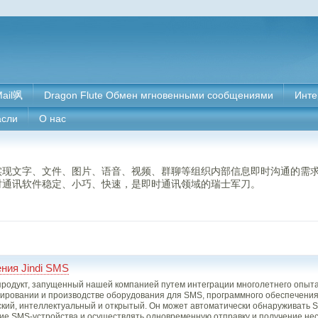
ail飒
Dragon Flute Обмен мгновенными сообщениями
Инте
асли
О нас
实现文字、文件、图片、语音、视频、群聊等组织内部信息即时沟通的需
时通讯软件稳定、小巧、快速，是即时通讯领域的瑞士军刀。
ния Jindi SMS
й продукт, запущенный нашей компанией путем интеграции многолетнего опыт
ктировании и производстве оборудования для SMS, программного обеспечения
ский, интеллектуальный и открытый. Он может автоматически обнаруживать 
ие SMS-устройства и осуществлять одновременную отправку и получение не