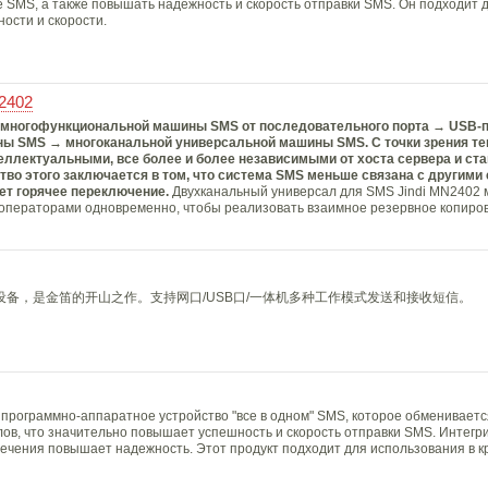
SMS, а также повышать надежность и скорость отправки SMS. Он подходит д
ости и скорости.
2402
 многофункциональной машины SMS от последовательного порта → USB-п
ины SMS
→ многоканальной универсальной машины SMS
. С точки зрения т
еллектуальными, все более и более независимыми от хоста сервера и ст
во этого заключается в том, что система SMS меньше связана с другими 
ет горячее переключение.
Двухканальный универсал для SMS Jindi MN2402 
 операторами одновременно, чтобы реализовать взаимное резервное копиро
信设备，是金笛的开山之作。支持网口/USB口/一体机多种工作模式发送和接收短信。
программно-аппаратное устройство "все в одном" SMS, которое обмениваетс
лов, что значительно повышает успешность и скорость отправки SMS. Интегр
печения повышает надежность. Этот продукт подходит для использования в к