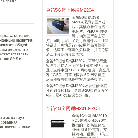
ля сред с
金笛5G短信终端M2204
金笛5G短信终端
M2204采用了国产芯
片，其核心器件包括：
主芯片、PMU 和射频
орта → сетевого
等，均为国产自主可
енденций развития,
控。同时，采用了高可靠器件和工业独
ановятся общей
特设计，可满足行业应用的高可靠要
системами, что
求、适应工业环境的多样化，并充分满
может вставлять
足工业设备的接口需求。
вание SMS и
金笛5G短信终端M2204，可帮助行业
客户灵活接入不同的 5G 模式网络；而
且，支持中国 5G SA 网络建设，完全兼
容 4G/5G，可直接同步 5G 网络覆盖，
从而能够有效地保护客户设备投资。
金笛5G短信终端M2204收发短信速度
可达到每秒1条，是普通2G短信设备的
6倍，是4G短信设备的3倍。
金笛4G全网通M2010-RC3
金笛4G全网通M2010-
я и использует
RC3是我公司2020年
ированная
推出的一款高性价比
ритически важных
4G全网通短信猫， 支
持移动、联通、电信三