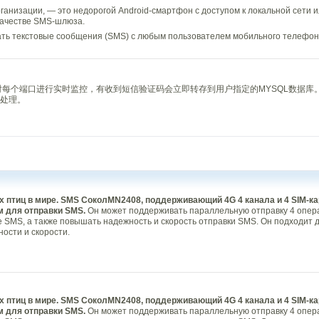
анизации, — это недорогой Android-смартфон с доступом к локальной сети 
 качестве SMS-шлюза.
ть текстовые сообщения (SMS) с любым пользователем мобильного телефона
对每个端口进行实时监控，有收到短信验证码会立即转存到用户指定的MYSQL数据库
处理。
 птиц в мире.
SMS Сокол
MN2408, поддерживающий 4G 4 канала и 4 SIM-ка
 для отправки SMS.
Он может поддерживать параллельную отправку 4 опер
SMS, а также повышать надежность и скорость отправки SMS. Он подходит д
ости и скорости.
 птиц в мире.
SMS Сокол
MN2408, поддерживающий 4G 4 канала и 4 SIM-ка
 для отправки SMS.
Он может поддерживать параллельную отправку 4 опер