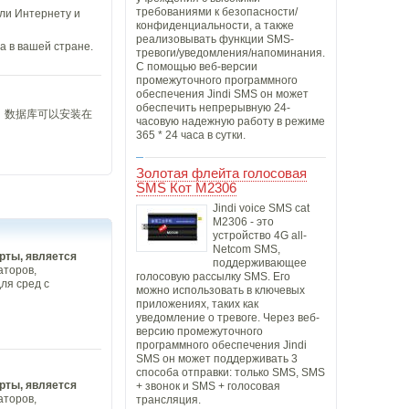
требованиями к безопасности/
или Интернету и
конфиденциальности, а также
реализовывать функции SMS-
 в вашей стране.
тревоги/уведомления/напоминания.
С помощью веб-версии
промежуточного программного
обеспечения Jindi SMS он может
обеспечить непрерывную 24-
。数据库可以安装在
часовую надежную работу в режиме
365 * 24 часа в сутки.
Золотая флейта голосовая
SMS Кот M2306
Jindi voice SMS cat
M2306 - это
устройство 4G all-
Netcom SMS,
рты, является
поддерживающее
аторов,
голосовую рассылку SMS. Его
ля сред с
можно использовать в ключевых
приложениях, таких как
уведомление о тревоге. Через веб-
версию промежуточного
программного обеспечения Jindi
SMS он может поддерживать 3
способа отправки: только SMS, SMS
рты, является
+ звонок и SMS + голосовая
аторов,
трансляция.