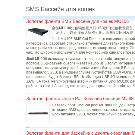
SMS Бассейн для кошек
Золотая флейта SMS Бассейн для кошек MU106
金笛MU106短信猫池是八口USB接口短信收发设
寸设计，可以直接放入标准机柜。采用8口同时发送，
Jindi MU106 SMS Cat Pool - это восьмипортов
интерфейса, работает стабильно в течение длительного време
можно разместить непосредственно в стандартном шкафу. Он 
час, что широко используется для мониторинга сигналов трев
Jindi MU106 использует самостоятельно разработанную и сп
портом. USB-разъем обеспечивает набор из 5 вольт, которые
мощность, получаемая устройством, может быть ниже 5 В и л
превышало 5,25В, а в худшем случае (устройства LOW POWER
напряжение будет близко к 5В. Чтобы один USB 4G-модем рабо
1А*8=8А тока. Регулируемый источник питания Jindi MU106 рас
рабочего тока 1 А, чего достаточно для нормальной работы о
Золотая флейта Сетка Рот Кошачий бассейн MC88
Сетевой порт Jindi cat pool MC880066, до 8 вс
отправки SMS одновременно, скорость отправки 
Блок питания 220В, может стабильно работать 
Золотая флейта для бассейна с десятью горлами 