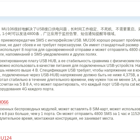
备。MU106很好地解决了USB接口供电问题，长时间工作稳定、不死机、不需要重启。
1小时可以发送4800条，广泛应用于监控告警、短信通知提醒等领域。
ый приемопередатчик SMS с интерфейсом USB. MU106 хорошо решает пробле
ни, не дает сбоев и не требует перезагрузки. Он имеет стандартный размер 
использует 8 портов для одновременной отправки и может отправлять 4800 
оги, напоминаний о SMS-уведомлениях и других полях.
роектированную плату USB HUB, а ее стабильность сравнима с физическим 
 можно использовать в качестве питания для подключенных USB-устройств. На
ишь немного выше 4 В. Спецификация USB требует, чтобы напряжение ни в ко
, подключенные через USB-HUB) напряжение должно быть не ниже 4,375В, а 
тал стабильно в течение длительного времени, ему нужен ток не менее 1А, 
считан на 5 В 8 А, что может гарантировать, что каждый порт USB-пула cat м
борудования 4G каждого порта.
0066
троенных беспроводных модулей, может вставлять 8 SIM-карт, может использов
в 8 раз больше, чем у 1 порта. Он может отправить 4800 SMS за 1 час и 1152
длительное время, монтажная конструкция, не занимает места.
MU124