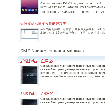
С приложением JDSMS все, что нужно вашей орг
местная SIM-карта, которая будет выступать в
Приложение JDSMS может отправлять и получа
金笛短信批量接收验证码程序
验证码对时效有一定要求， 此程序为多线程，可以
本地，也可以安装到云平台，方便用户对数据进一步
SMS Универсальная машина
SMS Falcon MN2408
Сокол, самая быстрая из известных летающих
самым быстрым универсальным устройством
осуществлять взаимное резервное копирование 
высокими требованиями к надежности, безопасн
SMS Falcon MN2408
Сокол, самая быстрая из известных летающих
самым быстрым универсальным устройством