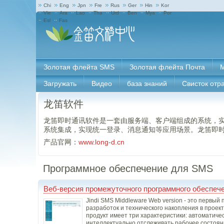
Chi
Eng
Jpn
Fre
Rus
Ger
Hin
Kor
Vie
Ara
Lao
Tha
Urd
Ben
Mya
Por
Esl
Fas
Золотая флейта SMS
Золотая флейта Почта
M
Загружать
Видео
база знаний
Свисток отр
龙笛软件
龙笛即时通讯软件是一套由服务端、客户端组成的系统，
系统集成，实现统一登录、消息通知等应用场景。龙笛即
产品官网：
www.long-d.cn
Программное обеспечение для SMS
Веб-версия промежуточного программного обеспече
Jindi SMS Middleware Web version - это первы
разработок и технического накопления в прое
продукт имеет три характеристики: автоматиче
интеллектуально отслеживать рабочее состоян