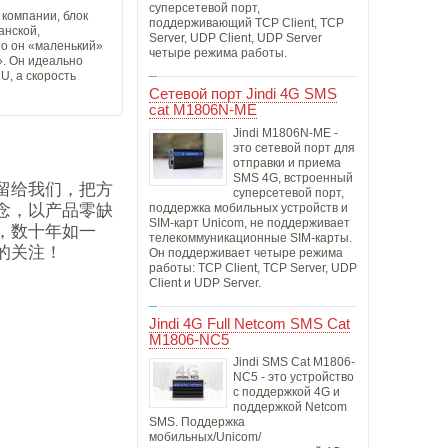
суперсетевой порт,
 компании, блок
поддерживающий TCP Client, TCP
анской,
Server, UDP Client, UDP Server
то он «маленький»
четыре режима работы.
». Он идеально
U, а скорость
Сетевой порт Jindi 4G SMS
cat M1806N-ME
Jindi M1806N-ME -
это сетевой порт для
отправки и приема
SMS 4G, встроенный
留给我们，把方
суперсетевой порт,
念，以产品零缺
поддержка мобильных устройств и
SIM-карт Unicom, не поддерживает
，数十年如一
телекоммуникационные SIM-карты.
笛产品的关注！
Он поддерживает четыре режима
работы: TCP Client, TCP Server, UDP
Client и UDP Server.
Jindi 4G Full Netcom SMS Cat
M1806-NC5
Jindi SMS Cat M1806-
NC5 - это устройство
с поддержкой 4G и
поддержкой Netcom
SMS. Поддержка
мобильных/Unicom/