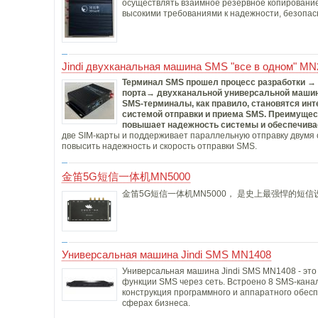
осуществлять взаимное резервное копирование 
высокими требованиями к надежности, безопасн
Jindi двухканальная машина SMS "все в одном" MN
Терминал SMS прошел процесс разработки →
порта→ двухканальной универсальной маш
SMS-терминалы, как правило, становятся инт
системой отправки и приема SMS. Преимущест
повышает надежность системы и обеспечива
две SIM-карты и поддерживает параллельную отправку двумя
повысить надежность и скорость отправки SMS.
金笛5G短信一体机MN5000
金笛5G短信一体机MN5000， 是史上最强悍的短
Универсальная машина Jindi SMS MN1408
Универсальная машина Jindi SMS MN1408 - это 
функции SMS через сеть. Встроено 8 SMS-кана
конструкция программного и аппаратного обес
сферах бизнеса.