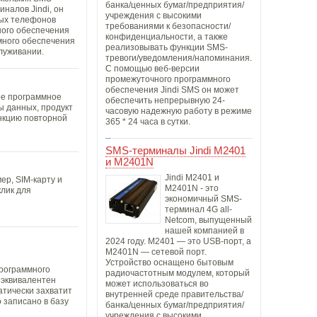
банка/ценных бумаг/предприятия/
налов Jindi, он
учреждения с высокими
ных телефонов
требованиями к безопасности/
ного обеспечения
конфиденциальности, а также
много обеспечения
реализовывать функции SMS-
служивании.
тревоги/уведомления/напоминания.
С помощью веб-версии
промежуточного программного
обеспечения Jindi SMS он может
ое программное
обеспечить непрерывную 24-
ы данных, продукт
часовую надежную работу в режиме
ункцию повторной
365 * 24 часа в сутки.
SMS-терминалы Jindi M2401
и M2401N
Jindi M2401 и
ер, SIM-карту и
M2401N - это
лик для
экономичный SMS-
терминал 4G all-
Netcom, выпущенный
нашей компанией в
2024 году. M2401 — это USB-порт, а
M2401N — сетевой порт.
Устройство оснащено бытовым
программного
радиочастотным модулем, который
 эквивалентен
может использоваться во
атически захватит
внутренней среде правительства/
 записано в базу
банка/ценных бумаг/предприятия/
учреждения с высокими