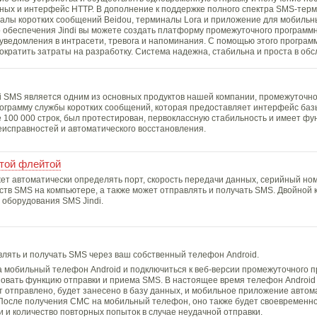
ых и интерфейс HTTP. В дополнение к поддержке полного спектра SMS-терми
миналы коротких сообщений Beidou, терминалы Lora и приложение для мобиль
о обеспечения Jindi вы можете создать платформу промежуточного программ
-уведомления в интрасети, тревога и напоминания. С помощью этого програм
ократить затраты на разработку. Система надежна, стабильна и проста в об
i SMS является одним из основных продуктов нашей компании, промежуточн
ограмму службы коротких сообщений, которая предоставляет интерфейс баз
е 100 000 строк, был протестирован, первоклассную стабильность и имеет ф
еисправностей и автоматического восстановления.
отой флейтой
т автоматически определять порт, скорость передачи данных, серийный ном
тв SMS на компьютере, а также может отправлять и получать SMS. Двойной к
 оборудования SMS Jindi.
лять и получать SMS через ваш собственный телефон Android.
а мобильный телефон Android и подключиться к веб-версии промежуточного 
изовать функцию отправки и приема SMS. В настоящее время телефон Android
 отправлено, будет занесено в базу данных, и мобильное приложение автом
 После получения СМС на мобильный телефон, оно также будет своевременно
и и количество повторных попыток в случае неудачной отправки.