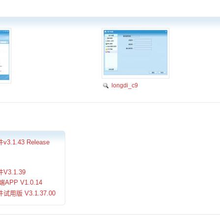
longdi_c9
1.43 Release
3.1.39
APP V1.0.14
版 V3.1.37.00