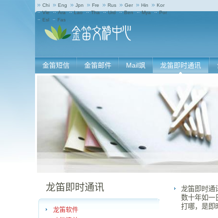
Chi
Eng
Jpn
Fre
Rus
Ger
Hin
Kor
Vie
Ara
Lao
Tha
Urd
Ben
Mya
Por
Esl
Fas
金笛短信
金笛邮件
Mail飒
龙笛即时通讯
龙笛即时通讯
龙笛即时通
数十年如一
打哪，是即
龙笛软件