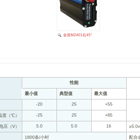
金笛M2401右45°
性能
最小值
典型值
最大值
-20
25
+55
-25
25
+85
温度（℃）
5.0
5.0
16
电压（V）
≥5.
1800条/小时
配合