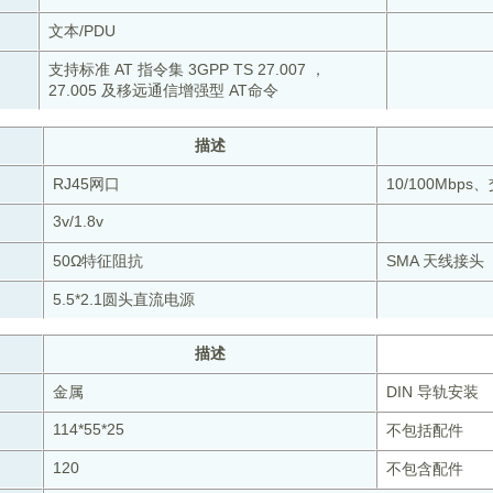
文本/PDU
支持标准 AT 指令集 3GPP TS 27.007 ，
27.005 及移远通信增强型 AT命令
描述
RJ45网口
10/100Mbp
3v/1.8v
50Ω特征阻抗
SMA 天线接头
5.5*2.1圆头直流电源
描述
金属
DIN 导轨安装
114*55*25
不包括配件
120
不包含配件