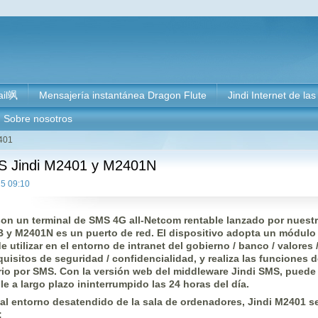
ail飒
Mensajería instantánea Dragon Flute
Jindi Internet de la
Sobre nosotros
401
S Jindi M2401 y M2401N
25 09:10
on un terminal de SMS 4G all-Netcom rentable lanzado por nuest
 y M2401N es un puerto de red. El dispositivo adopta un módulo
utilizar en el entorno de intranet del gobierno / banco / valores 
quisitos de seguridad / confidencialidad, y realiza las funciones d
orio por SMS. Con la versión web del middleware Jindi SMS, puede
e a largo plazo ininterrumpido las 24 horas del día.
 al entorno desatendido de la sala de ordenadores, Jindi M2401 
: