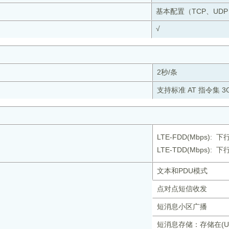
基本配置（TCP、UDP
√
2秒/条
支持标准 AT 指令集 3G
LTE-FDD(Mbps): 下
LTE-TDD(Mbps): 下行
文本和PDU模式
点对点短信收发
短消息小区广播
短消息存储：存储在(U)