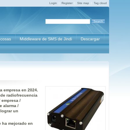
Login
Register
Site map
Tag cloud
s cosas
Middleware de SMS de Jindi
Descargar
ra empresa en 2024.
 de radiofrecuencia
/ empresa /
e alarma /
 lograr un
se ha mejorado en