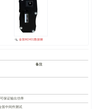
金笛M2401数据侧
备注
0v可保证输出功率
金笛中间件测试