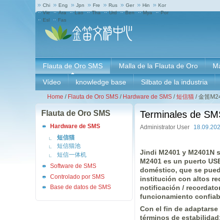
Chi
Eng
Jpn
Fre
Rus
Ger
Hin
Kor
Vie
Ara
Lao
Tha
Urd
Ben
Mya
Por
Esl
Fas
Flauta de Oro SMS
Malla de la Flauta de Oro
M
Vídeo
knowledge base
Silbato de la industria
Home
/
Flauta de Oro SMS
/
Hardware de SMS
/
短信猫
/
金笛M2
Flauta de Oro SMS
Terminales de SM
Hardware de SMS
Administrator User
18.09.20
短信猫
短信猫池
Jindi M2401 y M2401N s
短信一体机
M2401 es un puerto USB
Software de SMS
doméstico, que se puede 
Controlado por SMS
institución con altos re
notificación / recordat
Base de datos de SMS
funcionamiento confiabl
Con el fin de adaptarse
términos de estabilidad