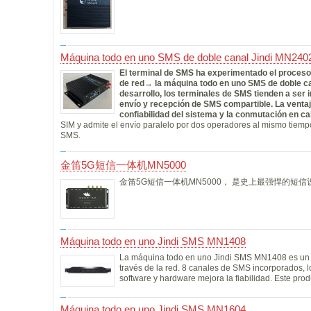
Máquina todo en uno SMS de doble canal Jindi MN240
El terminal de SMS ha experimentado el proceso
de red→ la máquina todo en uno SMS de doble c
desarrollo, los terminales de SMS tienden a ser 
envío y recepción de SMS compartible. La ventaj
confiabilidad del sistema y la conmutación en ca
SIM y admite el envío paralelo por dos operadores al mismo tiempo
SMS.
金笛5G短信一体机MN5000
金笛5G短信一体机MN5000， 是史上最强悍的短
Máquina todo en uno Jindi SMS MN1408
La máquina todo en uno Jindi SMS MN1408 es un di
través de la red. 8 canales de SMS incorporados, l
software y hardware mejora la fiabilidad. Este pro
Máquina todo en uno Jindi SMS MN1604