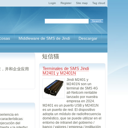
Login
Register
Site map
Tag cloud
 cosas
Middleware de SMS de Jindi
Descargar
短信猫
Terminales de SMS Jindi
求，并和企业应用
M2401 y M2401N
Jindi M2401 y
M2401N son un
terminal de SMS 4G
all-Netcom rentable
lanzado por nuestra
empresa en 2024.
M2401 es un puerto USB y M2401N
es un puerto de red. El dispositivo
adopta un módulo de radiofrecuencia
periencia en
doméstico, que se puede utilizar en el
aracterísticas:
entorno de intranet del gobierno /
ejecución del
banco / valores / empresa / institución
ierta y la interfaz