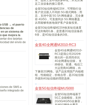
求、适应工业环境的多样化，并充分满
足工业设备的接口需求。
金笛5G短信终端M2204，可帮助行业
客户灵活接入不同的 5G 模式网络；而
且，支持中国 5G SA 网络建设，完全兼
容 4G/5G，可直接同步 5G 网络覆盖，
从而能够有效地保护客户设备投资。
to USB → el puerto
金笛5G短信终端M2204收发短信速度
ndencias de
可达到每秒1条，是普通2G短信设备的
n en un sistema de
6倍，是4G短信设备的3倍。
o que mejora la
rtar dos tarjetas
locidad del envío de
金笛4G全网通M2010-RC3
金笛4G全网通M2010-
RC3是我公司2020年
推出的一款高性价比
4G全网通短信猫， 支
持移动、联通、电信三
大运营商4G网络，向
下兼容2G网络。该产品采用国产内核模
组，性能稳定，价格合理，是2G短信猫
升级到4G短信猫的理想选择。
nciones de SMS a
金笛5G短信终端MU5000
diseño integrado de
金笛5G短信终端基于
5G工业级模组，支持
2G/3G/4G/5G全兼容，
支持5G网络全覆盖。