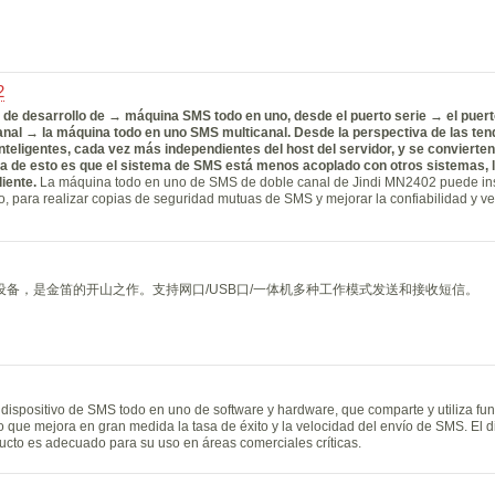
2
 de desarrollo de → máquina SMS todo en uno, desde el puerto serie → el puer
anal
→ la máquina todo en uno SMS multicanal
. Desde la perspectiva de las te
inteligentes, cada vez más independientes del host del servidor, y se convierte
a de esto es que el sistema de SMS está menos acoplado con otros sistemas, l
liente.
La máquina todo en uno de SMS de doble canal de Jindi MN2402 puede inse
, para realizar copias de seguridad mutuas de SMS y mejorar la confiabilidad y ve
信设备，是金笛的开山之作。支持网口/USB口/一体机多种工作模式发送和接收短信。
spositivo de SMS todo en uno de software y hardware, que comparte y utiliza fu
o que mejora en gran medida la tasa de éxito y la velocidad del envío de SMS. El 
ducto es adecuado para su uso en áreas comerciales críticas.