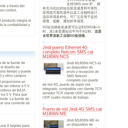
支持SMS over IP， 拥
nte a través del
有无与伦比的短信发送速度和可靠性。
en control,
采用高可靠性器件以及工业独特设计，
适应环境多样化。可广泛应用于监控、
 producto integra el
报警、提醒、通知的等场景。
a la confiabilidad y
5G短信猫收发速度可以达到2000条/小
时，发1条普通短信平均不到2秒。
这是
全世界首款工业级5G短信猫
。
Jindi puerto Ethernet 4G
completo Netcom SMS cat
M1806N-NC5
 de la fuente de
Jindi M1806N-NC5 es
 el diseño de
un dispositivo de
mismo tiempo y puede
envío y recepción de
S y otros campos.
SMS Netcom
completo con puerto
SB proporciona un
de red 4G, puerto de súper red
e ser inferior a 5 V
integrado, compatible con cliente TCP,
positivos de BAJA
servidor TCP, cliente UDP, servidor
 los 5 V. Para que
UDP cuatro modos de trabajo.
iente. La fuente de
ar una corriente de
Puerto de red Jindi 4G SMS cat
M1806N-ME
Jindi M1806N-ME es
un dispositivo de
sar 8 tarjetas para