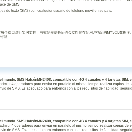
nlace de SMS.
es de texto (SMS) con cualquier usuario de teléfono móvil en su país.
对每个端口进行实时监控，有收到短信验证码会立即转存到用户指定的MYSQL数据库
处理。
 el mundo.
SMS Halcón
MN2408, compatible con 4G 4 canales y 4 tarjetas SIM, es
dmitir 4 operadores para enviar en paralelo al mismo tiempo, realizar copias de 
envío de SMS. Es adecuado para entornos con altos requisitos de fiabilidad, seguri
 el mundo.
SMS Halcón
MN2408, compatible con 4G 4 canales y 4 tarjetas SIM, es
dmitir 4 operadores para enviar en paralelo al mismo tiempo, realizar copias de 
envío de SMS. Es adecuado para entornos con altos requisitos de fiabilidad, seguri