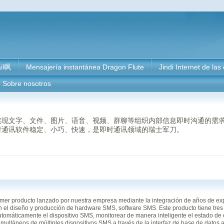
il飒
Mensajería instantánea Dragon Flute
Jindi Internet de las
Sobre nosotros
实现文字、文件、图片、语音、视频、群聊等组织内部信息即时沟通的需
时通讯软件稳定、小巧、快速，是即时通讯领域的瑞士军刀。
mer producto lanzado por nuestra empresa mediante la integración de años de ex
n el diseño y producción de hardware SMS, software SMS. Este producto tiene tres c
automáticamente el dispositivo SMS, monitorear de manera inteligente el estado de 
imultáneos de múltiples dispositivos SMS a través de la interfaz de base de datos ab