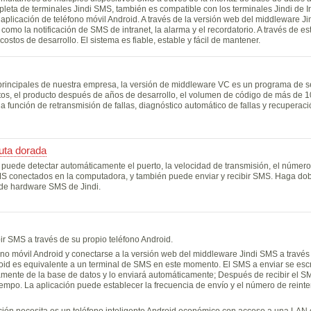
ta de terminales Jindi SMS, también es compatible con los terminales Jindi de In
 aplicación de teléfono móvil Android. A través de la versión web del middleware J
omo la notificación de SMS de intranet, la alarma y el recordatorio. A través de e
 costos de desarrollo. El sistema es fiable, estable y fácil de mantener.
principales de nuestra empresa, la versión de middleware VC es un programa de s
tos, el producto después de años de desarrollo, el volumen de código de más de 1
la función de retransmisión de fallas, diagnóstico automático de fallas y recuperac
uta dorada
uede detectar automáticamente el puerto, la velocidad de transmisión, el número de
SMS conectados en la computadora, y también puede enviar y recibir SMS. Haga dobl
 de hardware SMS de Jindi.
ir SMS a través de su propio teléfono Android.
ono móvil Android y conectarse a la versión web del middleware Jindi SMS a través 
droid es equivalente a un terminal de SMS en este momento. El SMS a enviar se esc
camente de la base de datos y lo enviará automáticamente; Después de recibir el SM
tiempo. La aplicación puede establecer la frecuencia de envío y el número de reinte
ión necesita es un teléfono inteligente Android económico con acceso a una LAN o