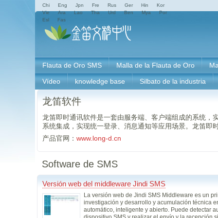
Chi
Eng
Jpn
Fre
Rus
Ger
Hin
Kor
Vie
Ara
Lao
Tha
Urd
Ben
Mya
Por
Esl
Fas
Flauta de Oro SMS
Malla de la Flauta de Oro
Ma
Vídeo
knowledge base
Silbato de la industria
龙笛软件
龙笛即时通讯软件是一套由服务端、客户端组成的系统，
系统集成，实现统一登录、消息通知等应用场景。龙笛即
产品官网：
www.long-d.cn
Software de SMS
Versión web del middleware Jindi SMS
La versión web de Jindi SMS Middleware es un pri
investigación y desarrollo y acumulación técnica e
automático, inteligente y abierto. Puede detectar 
dispositivo SMS y realizar el envío y la recepción s