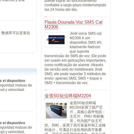
puede lograr un funcionamiento
confiable a largo plazo ininterrumpido
las 24 horas del día.
Flauta Dourada Voz SMS Cat
M2306
。数据库可以安装在
Jindi voice SMS cat
M2306 é um
dispositivo SMS 4G
totalmente Netcom
que suporta
transmissão de SMS de voz. Ele pode
ser usado em aplicações importantes,
como notificação de alarme. Através
da versão web do middleware Jindi
SMS, ele pode suportar 3 métodos de
envio: apenas SMS, SMS + toque e
 el dispositivo
SMS + transmissão de voz.
seguridad mutuas de
dad y velocidad.
金笛5G短信终端M2204
金笛5G短信终端
M2204采用了国产芯
片，其核心器件包括：
主芯片、PMU 和射频
等，均为国产自主可
 el dispositivo
控。同时，采用了高可靠器件和工业独
seguridad mutuas de
特设计，可满足行业应用的高可靠要
dad y velocidad.