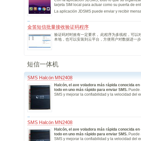
tarjeta SIM local para actuar como su puerta de e
La aplicación JDSMS puede enviar y recibir mensaj
金笛短信批量接收验证码程序
验证码对时效有一定要求， 此程序为多线程，可以
本地，也可以安装到云平台，方便用户对数据进一步
短信一体机
SMS Halcón MN2408
Halcón, el ave voladora más rápida conocida en
todo en uno más rápido para enviar SMS.
Puede a
SMS y mejorar la confiabilidad y la velocidad del 
SMS Halcón MN2408
Halcón, el ave voladora más rápida conocida en
todo en uno más rápido para enviar SMS.
Puede a
SMS y mejorar la confiabilidad y la velocidad del 