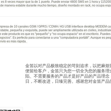
o es 8 veces mayor que la de 1 puerto. Puede enviar 4800 SMS en 1 hora y 11520
 de manera estable durante mucho tiempo, diseño montado en rack, no ocupa espa
mpresa de 10 canales GSM / GPRS / CDMA / 4G USB interface desktop MODEM cat 
 estable, pequeña y exquisita, puede ser ampliamente utilizada en civiles, industria
e este producto es que es "pequeño" y "no ocupa espacio" en el escritorio. Puedes 
egocios". Es perfecto para conectarse a una "computadora portátil". Aunque es peq
envío es más rápida.
金笛以对产品极致稳定的苛刻追求，以把麻烦
便留给客户，金笛只为您一切全为您的服务理
陷、不需要服务的产品才是好产品的产品理念
日，不断改进，日臻完善。感谢您对金