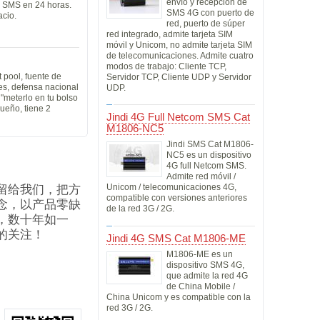
envío y recepción de
0 SMS en 24 horas.
SMS 4G con puerto de
cio.
red, puerto de súper
red integrado, admite tarjeta SIM
móvil y Unicom, no admite tarjeta SIM
de telecomunicaciones. Admite cuatro
modos de trabajo: Cliente TCP,
pool, fuente de
Servidor TCP, Cliente UDP y Servidor
les, defensa nacional
UDP.
"meterlo en tu bolso
ueño, tiene 2
Jindi 4G Full Netcom SMS Cat
M1806-NC5
Jindi SMS Cat M1806-
NC5 es un dispositivo
4G full Netcom SMS.
Admite red móvil /
留给我们，把方
Unicom / telecomunicaciones 4G,
compatible con versiones anteriores
念，以产品零缺
de la red 3G / 2G.
，数十年如一
笛产品的关注！
Jindi 4G SMS Cat M1806-ME
M1806-ME es un
dispositivo SMS 4G,
que admite la red 4G
de China Mobile /
China Unicom y es compatible con la
red 3G / 2G.