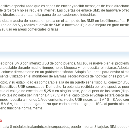
itivo especializado que es capaz de enviar y recibir mensajes de texto directame
e terceros y no se requiere Internet. Las puertas de enlace SMS de hardware ofrec
ace ideales para una amplia gama de aplicaciones e industrias.
obra maestra de nuestra empresa en el campo de los SMS en los últimos años. El
uipo de SMS, y realiza el envío de SMS a través de IP, lo que mejora en gran medid
 su uso en áreas comerciales críticas.
ceptor de SMS con interfaz USB de ocho puertos. MU106 resuelve bien el problema
era estable durante mucho tiempo, no se bloquea y no necesita reiniciarse. Adopta
 colocar directamente en un gabinete estándar. Adopta 8 puertos para enviar al 
ente utilizado en el monitoreo de alarmas, recordatorios de notificaciones por SM
io, y su estabilidad es comparable a la de un puerto serie físico. El conector U
dispositivos USB conectados. De hecho, la potencia recibida por el dispositivo pued
que el voltaje no exceda los 5,25 V en ningún caso, y en el peor de los casos (dis
aje no debe ser inferior a 4,375 V, y en el caso típico el voltaje estará cerca de
 necesita al menos 1 A de corriente, y ocho USB necesitan 1 A * 8 = 8 A de corr
 5 V 8 A, lo que puede garantizar que cada puerto del grupo USB cat pueda alcanz
puerto funcione normalmente.
66
hasta 8 módulos inalámbricos incorporados, puede insertar 8 tarjetas SIM, puede u