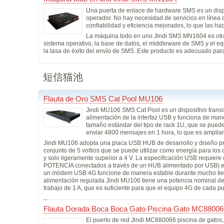
Una puerta de enlace de hardware SMS es un dispos
operador. No hay necesidad de servicios en línea d
confiabilidad y eficiencia mejorados, lo que las h
La máquina todo en uno Jindi SMS MN1604 es otra 
sistema operativo, la base de datos, el middleware de SMS y el eq
la tasa de éxito del envío de SMS. Este producto es adecuado para
短信猫池
Flauta de Oro SMS Cat Pool MU106
Jindi MU106 SMS Cat Pool es un dispositivo trans
alimentación de la interfaz USB y funciona de man
tamaño estándar del tipo de rack 1U, que se puede
enviar 4800 mensajes en 1 hora, lo que es ampliam
Jindi MU106 adopta una placa USB HUB de desarrollo y diseño prop
conjunto de 5 voltios que se puede utilizar como energía para los 
y solo ligeramente superior a 4 V. La especificación USB requiere 
POTENCIA conectados a través de un HUB alimentado por USB) el volt
un módem USB 4G funcione de manera estable durante mucho tiempo,
alimentación regulada Jindi MU106 tiene una potencia nominal de
trabajo de 1 A, que es suficiente para que el equipo 4G de cada 
Flauta Dorada Boca Boca Gato Piscina Gato MC8800
El puerto de red Jindi MC880066 piscina de gatos, 