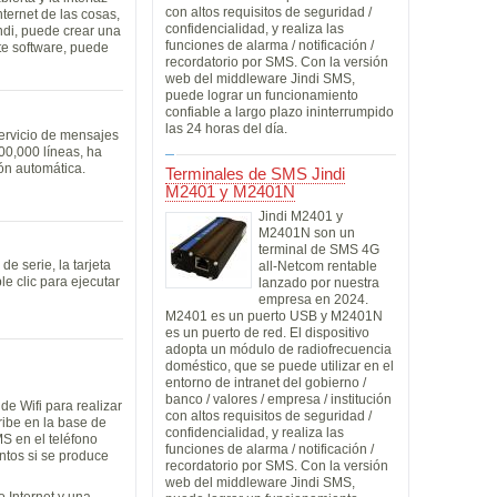
con altos requisitos de seguridad /
ternet de las cosas,
confidencialidad, y realiza las
indi, puede crear una
funciones de alarma / notificación /
ste software, puede
recordatorio por SMS. Con la versión
web del middleware Jindi SMS,
puede lograr un funcionamiento
confiable a largo plazo ininterrumpido
las 24 horas del día.
ervicio de mensajes
00,000 líneas, ha
ión automática.
Terminales de SMS Jindi
M2401 y M2401N
Jindi M2401 y
M2401N son un
terminal de SMS 4G
 serie, la tarjeta
all-Netcom rentable
e clic para ejecutar
lanzado por nuestra
empresa en 2024.
M2401 es un puerto USB y M2401N
es un puerto de red. El dispositivo
adopta un módulo de radiofrecuencia
doméstico, que se puede utilizar en el
entorno de intranet del gobierno /
banco / valores / empresa / institución
de Wifi para realizar
con altos requisitos de seguridad /
ribe en la base de
confidencialidad, y realiza las
S en el teléfono
funciones de alarma / notificación /
ntos si se produce
recordatorio por SMS. Con la versión
web del middleware Jindi SMS,
 Internet y una