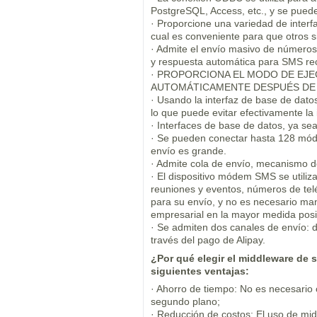
PostgreSQL, Access, etc., y se puede
· Proporcione una variedad de interf
cual es conveniente para que otros 
· Admite el envío masivo de números 
y respuesta automática para SMS rec
· PROPORCIONA EL MODO DE EJEC
AUTOMÁTICAMENTE DESPUÉS DE R
· Usando la interfaz de base de dato
lo que puede evitar efectivamente la 
· Interfaces de base de datos, ya s
· Se pueden conectar hasta 128 mód
envío es grande.
· Admite cola de envío, mecanismo 
· El dispositivo módem SMS se utiliz
reuniones y eventos, números de telé
para su envío, y no es necesario man
empresarial en la mayor medida posi
· Se admiten dos canales de envío: 
través del pago de Alipay.
¿Por qué elegir el middleware de 
siguientes ventajas:
· Ahorro de tiempo: No es necesario 
segundo plano;
· Reducción de costos: El uso de mi