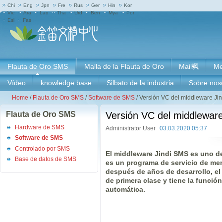
Chi
Eng
Jpn
Fre
Rus
Ger
Hin
Kor
Vie
Ara
Lao
Tha
Urd
Ben
Mya
Por
Esl
Fas
Flauta de Oro SMS
Malla de la Flauta de Oro
Mail飒
Me
Vídeo
knowledge base
Silbato de la industria
Sobre nos
Home
/
Flauta de Oro SMS
/
Software de SMS
/
Versión VC del middleware Ji
Flauta de Oro SMS
Versión VC del middlewar
Hardware de SMS
Administrator User
03.03.2020 05:37
Software de SMS
Controlado por SMS
El middleware Jindi SMS es uno de
Base de datos de SMS
es un programa de servicio de men
después de años de desarrollo, el
de primera clase y tiene la funció
automática.