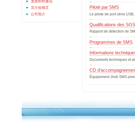
龙笛即时通讯
Piloté par SMS
北斗短报文
Le pilote de port série USB,
公司简介
Qualifications des SG
Rapport de détection de SM
Programmes de SMS
Informations technique
Documents techniques et do
CD d’accompagnemen
Équipement Jindi SMS pre