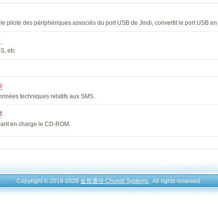
 le pilote des périphériques associés du port USB de Jindi, convertit le port USB e
S
S, etc
s
nnées techniques relatifs aux SMS.
t
nant en charge le CD-ROM.
Copyright © 2018-2028
金笛通信 Chundi Systems
. All rights reserved.