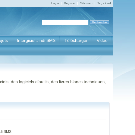
Login
Register
Site map
Tag cloud
bjets
Intergiciel Jindi SMS
Télécharger
Vidéo
ls, des logiciels d’outils, des livres blancs techniques,
ndi SMS.