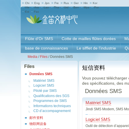
Chi
Eng
Jpn
Fre
Rus
Ger
Hin
Kor
Vie
Ara
Lao
Tha
Urd
Ben
Mya
Por
Esl
Fas
Flûte d’Or SMS
Cotte de mailles flûtes dorées
Ma
base de connaissances
Le sifflet de l’industrie
Q
Media
/
Files
/
Données SMS
Files
短信资料
Données SMS
Vous pouvez télécharger de
Matériel SMS
des spécifications, des man
Logiciel SMS
Données SMS
Piloté par SMS
Qualifications des SGS
Programmes de SMS
Matériel SMS
Informations techniques
Jindi SMS Modem, SMS Mod
CD d’accompagnement
邮件资料
Logiciel SMS
物联网设备
Outil de détection d’appar