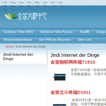
Chi
Eng
Jpn
Fre
Rus
Ger
Hin
Kor
Vie
Ara
Lao
Tha
Urd
Ben
Mya
Por
Esl
Fas
Goldene Flöte SMS
Goldene Flöte Panzer
Mail飒
Drago
Wissensdatenbank
Der Pfiff der Branche
Über uns
Home
/
Jindi Internet der Dinge
Jindi Internet der
Jindi Internet der Dinge
Dinge
金笛物联网终端T1910
金笛T1910是一款低
可靠数据通信。可用于
金笛北斗终端D1911
金笛D1911是一款北
限制。可用于野外数据