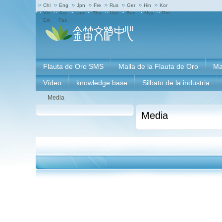
Chi
Eng
Jpn
Fre
Rus
Ger
Hin
Kor
Vie
Ara
Lao
Tha
Urd
Ben
Mya
Por
Esl
Fas
Flauta de Oro SMS
Malla de la Flauta de Oro
Ma
Vídeo
knowledge base
Silbato de la industria
Media
Media