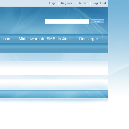
Login
Register
Site map
Tag cloud
 cosas
Middleware de SMS de Jindi
Descargar