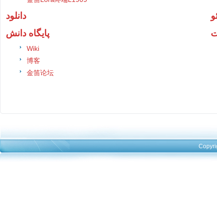
و
دانلود
ت
پایگاه دانش
Wiki
博客
金笛论坛
Copyri