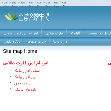
Chi
Eng
Jpn
Fre
Rus
Ger
Hin
Kor
Vie
Ara
Lao
Tha
Urd
Ben
Mya
Por
Esl
Fas
 از طریق مسنجر
Mail飒
فلوت طلایی
اس ام اس فلوت طلایی
در باره ما
سوت صنعت
پایگاه دانش
Site map Home
ی
اس ام اس فلوت طلایی
سخت افزار پیامک
نرم افزار پیامک
پیامک محور
داده های پیامکی