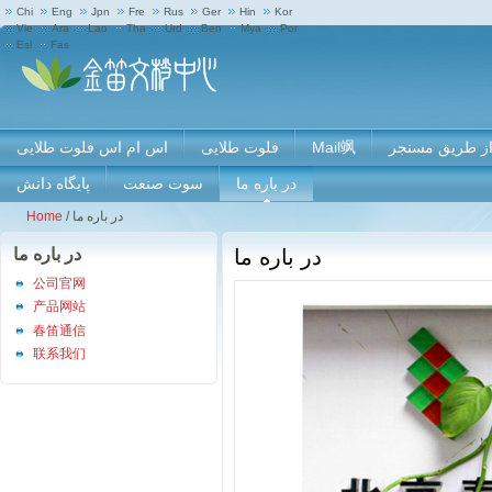
Chi
Eng
Jpn
Fre
Rus
Ger
Hin
Kor
Vie
Ara
Lao
Tha
Urd
Ben
Mya
Por
Esl
Fas
 از طریق مسنجر
Mail飒
فلوت طلایی
اس ام اس فلوت طلایی
در باره ما
سوت صنعت
پایگاه دانش
در باره ما
/
Home
در باره ما
در باره ما
公司官网
产品网站
春笛通信
联系我们