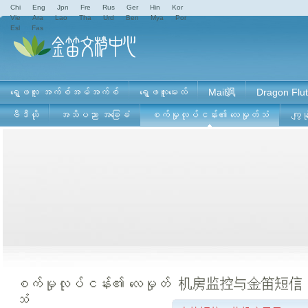
Chi
Eng
Jpn
Fre
Rus
Ger
Hin
Kor
Vie
Ara
Lao
Tha
Urd
Ben
Mya
Por
Esl
Fas
ရွှေဖလူး အက်စ်အမ်အက်စ်
ရွှေဖလူးမေးလ်
Mail飒
Dragon Flut
ဗီဒီယို
အသိပညာ အခြေခံ
စက်မှုလုပ်ငန်း၏ လေမှုတ်သံ
ကျွန
စက်မှုလုပ်ငန်း၏ လေမှုတ်
机房监控与金笛短信
သံ