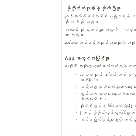
မိုဘိုင်းလ်ဖုန်းနဲ့ ကိုက်ညီမှု
ဂျေဒီအက်စ်အမ်အက်စ် ပရိုဂရမ် သည် အန်ဒ
ဆို ကိုက် ညီ သည် ။
အ ကောင်း ဆုံး ရလဒ် များ အတွက် ၊ ကမ္ဘ
ထား သည် ။
စျေးပေါသော အန်ဒရွိုက်ဖုန်းအများစုကို အ
App အသွင်အပြင်များ
ပေးပို့ပြီး စာတိုတွေ ငွေကြေးအလုံအကြည်နဲ့
ဒေသခံ ဖုန်း နံပါတ် တစ် ခု 
အသုံးပြု ပါ ။
မည်သည့် မိုဘိုင်းလ်ပို့ဆောင်ရ
ကွန်ယက် အတွင်း ဈေးသက်သာ သော အက
ချိတ်ဆက် ပါ ။
မိုဘိုင်းကွန်ရက်ပေါ်မူတည်၍) 
( သင့် မိုဘိုင်းကွန်ရက်ပေါ်
အင်ဒရွိုက်ဖုန်းများစွာကို ဆက်သွယ်ခ