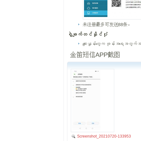
未注册最多可发送88条。
စွဲချက်တင်နိုင်ပုံ
စျေးနှုန်းတွေက ဖုန်းအရေအတွ
金笛短信APP截图
Screenshot_20210720-133953