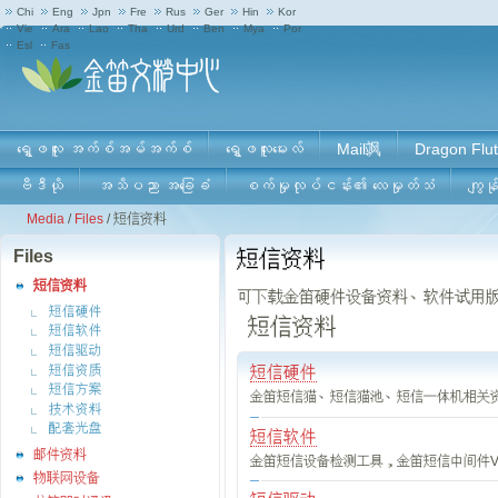
Chi
Eng
Jpn
Fre
Rus
Ger
Hin
Kor
Vie
Ara
Lao
Tha
Urd
Ben
Mya
Por
Esl
Fas
ရွှေဖလူး အက်စ်အမ်အက်စ်
ရွှေဖလူးမေးလ်
Mail飒
Dragon Flut
ဗီဒီယို
အသိပညာ အခြေခံ
စက်မှုလုပ်ငန်း၏ လေမှုတ်သံ
ကျွန်
Media
/
Files
/
短信资料
Files
短信资料
短信资料
可下载金笛硬件设备资料、软件试用
短信硬件
短信资料
短信软件
短信驱动
短信资质
短信硬件
短信方案
金笛短信猫、短信猫池、短信一体机相关
技术资料
配套光盘
短信软件
邮件资料
金笛短信设备检测工具，金笛短信中间件V
物联网设备