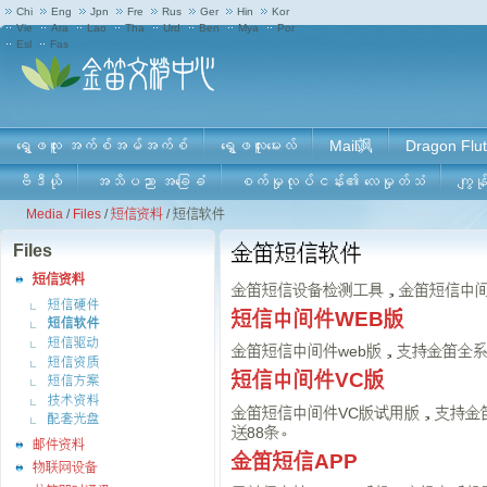
Chi
Eng
Jpn
Fre
Rus
Ger
Hin
Kor
Vie
Ara
Lao
Tha
Urd
Ben
Mya
Por
Esl
Fas
ရွှေဖလူး အက်စ်အမ်အက်စ်
ရွှေဖလူးမေးလ်
Mail飒
Dragon Flut
ဗီဒီယို
အသိပညာ အခြေခံ
စက်မှုလုပ်ငန်း၏ လေမှုတ်သံ
ကျွန်
Media
/
Files
/
短信资料
/
短信软件
Files
金笛短信软件
短信资料
金笛短信设备检测工具，金笛短信中间
短信硬件
短信中间件WEB版
短信软件
短信驱动
金笛短信中间件web版，支持金笛全系列短信
短信资质
短信中间件VC版
短信方案
技术资料
金笛短信中间件VC版试用版，支持金笛全系列短
配套光盘
送88条。
邮件资料
金笛短信APP
物联网设备