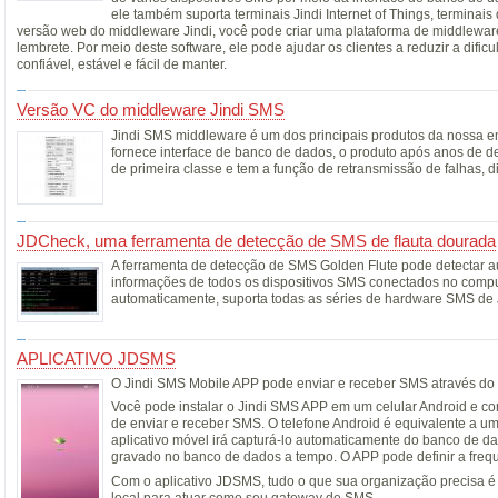
ele também suporta terminais Jindi Internet of Things, terminai
versão web do middleware Jindi, você pode criar uma plataforma de middleware
lembrete. Por meio deste software, ele pode ajudar os clientes a reduzir a di
confiável, estável e fácil de manter.
Versão VC do middleware Jindi SMS
Jindi SMS middleware é um dos principais produtos da nossa 
fornece interface de banco de dados, o produto após anos de de
de primeira classe e tem a função de retransmissão de falhas, 
JDCheck, uma ferramenta de detecção de SMS de flauta dourada
A ferramenta de detecção de SMS Golden Flute pode detectar au
informações de todos os dispositivos SMS conectados no comp
automaticamente, suporta todas as séries de hardware SMS de J
APLICATIVO JDSMS
O Jindi SMS Mobile APP pode enviar e receber SMS através do s
Você pode instalar o Jindi SMS APP em um celular Android e con
de enviar e receber SMS. O telefone Android é equivalente a 
aplicativo móvel irá capturá-lo automaticamente do banco de d
gravado no banco de dados a tempo. O APP pode definir a frequê
Com o aplicativo JDSMS, tudo o que sua organização precisa é
local para atuar como seu gateway de SMS.