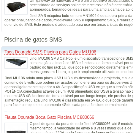
Um gateway de hardware SMS é um dispositivo especializado c
necessidade de serviços online de terceiros e não é necessária
aprimorados, tornando-os ideais para uma ampla gama de aplica
Jindi SMS máquina tudo-em-um MN1604 é outra obra-prima da 
operacional, banco de dados, middleware SMS e equipamento SMS, e realiza o e
do envio de SMS. Este produto é adequado para uso em áreas críticas de negó
Piscina de gatos SMS
Taça Dourada SMS Piscina para Gatos MU106
Jindi MU106 SMS Cat Pool é um dispositivo transceptor de SMS
alimentação da interface USB e funciona de forma estável por u
padrão do tipo rack 1U, que pode ser colocado diretamente em
mensagens em 1 hora, o que é amplamente utilizado no monitor
Jindi MU106 adota uma placa USB HUB auto-desenvolvida e projetada, e sua es
conjunto de 5 volts que podem ser usados como energia para os dispositivos US
apenas ligeiramente superior a 4V. A especificação USB exige que a tensão nã
POTÊNCIA conectados através de um HUB alimentado por USB) a tensão não deve 
modem USB 4G funcione de forma estável por um longo tempo, ele precisa de pe
alimentação regulada Jindi MU106 é classificada em 5V 8A, o que pode garantir
para fazer com que o equipamento 4G de cada porta funcione normalmente.
Flauta Dourada Boca Gato Piscina MC880066
O pool de gatos da porta de rede Jindi MC880066, até 8 módulos
mesmo tempo, a velocidade de envio é 8 vezes maior que a de
alimentação de 220V, pode funcionar de forma estável por um 