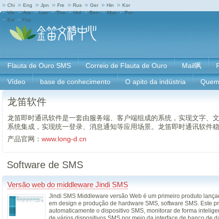
Chi
Eng
Jpn
Fre
Rus
Ger
Hin
Kor
Vie
Ara
Lao
Tha
Urd
Ben
Mya
Por
Esl
Fas
Flauta de Ouro SMS
Correio de Flauta de Ouro
Mail飒
Vídeo
base de conhecimento
O apito da indústria
Quem
龙笛软件
龙笛即时通讯软件是一套由服务端、客户端组成的系统，实现文字、
系统集成，实现统一登录、消息通知等应用场景。龙笛即时通讯软件
产品官网：
www.long-d.cn
Software de SMS
Versão web do middleware Jindi SMS
Jindi SMS Middleware versão Web é um primeiro produto lança
em design e produção de hardware SMS, software SMS. Este produt
automaticamente o dispositivo SMS, monitorar de forma intelige
de vários dispositivos SMS por meio da interface de banco de d