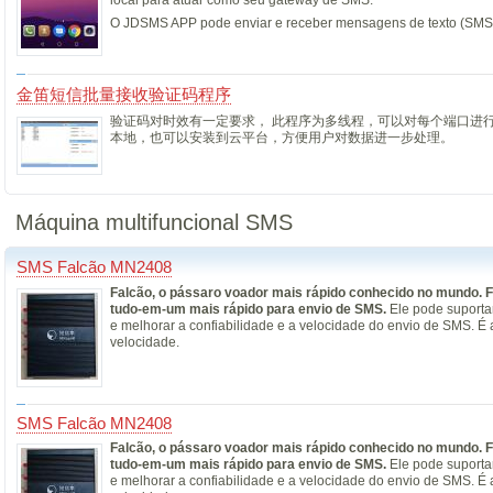
O JDSMS APP pode enviar e receber mensagens de texto (SMS) 
金笛短信批量接收验证码程序
验证码对时效有一定要求， 此程序为多线程，可以对每个端口进
本地，也可以安装到云平台，方便用户对数据进一步处理。
Máquina multifuncional SMS
SMS Falcão MN2408
Falcão, o pássaro voador mais rápido conhecido no mundo.
F
tudo-em-um mais rápido para envio de SMS.
Ele pode suporta
e melhorar a confiabilidade e a velocidade do envio de SMS. É
velocidade.
SMS Falcão MN2408
Falcão, o pássaro voador mais rápido conhecido no mundo.
F
tudo-em-um mais rápido para envio de SMS.
Ele pode suporta
e melhorar a confiabilidade e a velocidade do envio de SMS. É