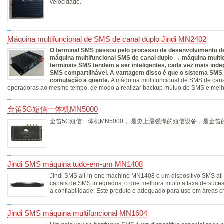
velocidade.
Máquina multifuncional de SMS de canal duplo Jindi MN2402
O terminal SMS passou pelo processo de desenvolvimento de
máquina multifuncional SMS de canal duplo
→ máquina multic
terminais SMS tendem a ser inteligentes, cada vez mais ind
SMS compartilhável. A vantagem disso é que o sistema SMS é
comutação a quente.
A máquina multifuncional de SMS de canal
operadoras ao mesmo tempo, de modo a realizar backup mútuo de SMS e melhor
金笛5G短信一体机MN5000
金笛5G短信一体机MN5000， 是史上最强悍的短信设备，是金
Jindi SMS máquina tudo-em-um MN1408
Jindi SMS all-in-one machine MN1408 é um dispositivo SMS all-
canais de SMS integrados, o que melhora muito a taxa de suce
a confiabilidade. Este produto é adequado para uso em áreas cr
Jindi SMS máquina multifuncional MN1604