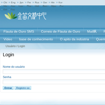
Chi
Eng
Jpn
Fre
Rus
Ger
Hin
Kor
Vie
Ara
Lao
Tha
Urd
Ben
Mya
Por
Esl
Fas
Flauta de Ouro SMS
Correio de Flauta de Ouro
Mail飒
Vídeo
base de conhecimento
O apito da indústria
Quem
Usuário
/
Login
Login
Nome do usuário
Senha