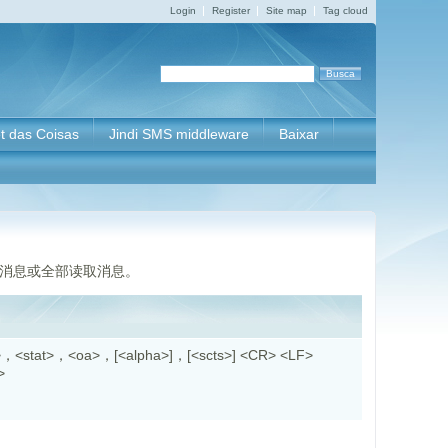
Login
Register
Site map
Tag cloud
et das Coisas
Jindi SMS middleware
Baixar
读消息或全部读取消息。
，<stat>，<oa>，[<alpha>]，[<scts>] <CR> <LF>
F>