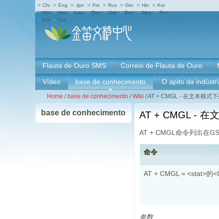
Chi
Eng
Jpn
Fre
Rus
Ger
Hin
Kor
Vie
Ara
Lao
Tha
Urd
Ben
Mya
Por
Esl
Fas
Flauta de Ouro SMS
Correio de Flauta de Ouro
Vídeo
base de conhecimento
O apito da indústr
Home
/
base de conhecimento
/
Wiki
/
AT + CMGL - 在文本
base de conhecimento
AT + CMGL 
AT + CMGL命令列
命令
AT + CMGL = <stat>的
参数