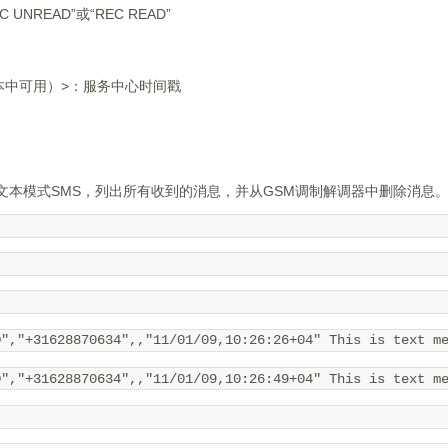
EC UNREAD”或“REC READ”
本中可用）>：服务中心时间戳
文本模式SMS，列出所有收到的消息，并从GSM调制解调器中删除消息
D","+31628870634",,"11/01/09,10:26:26+04" This is text m
D","+31628870634",,"11/01/09,10:26:49+04" This is text m