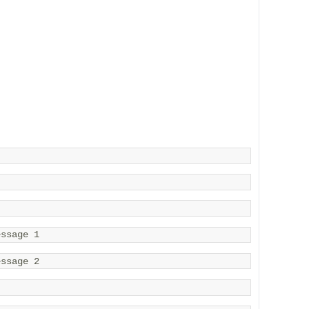
。
essage 1 
essage 2 