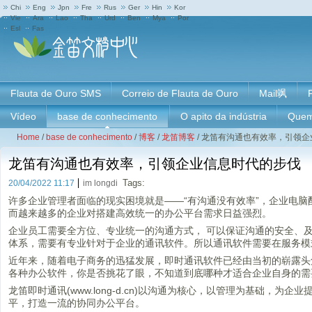
Chi
Eng
Jpn
Fre
Rus
Ger
Hin
Kor
Vie
Ara
Lao
Tha
Urd
Ben
Mya
Por
Esl
Fas
Flauta de Ouro SMS
Correio de Flauta de Ouro
Mail飒
Vídeo
base de conhecimento
O apito da indústria
Quem
Home
/
base de conhecimento
/
博客
/
龙笛博客
/
龙笛有沟通也有效率，引领企
龙笛有沟通也有效率，引领企业信息时代的步伐
Tags:
20/04/2022 11:17
im longdi
许多企业管理者面临的现实困境就是——“有沟通没有效率”，企业电
而越来越多的企业对搭建高效统一的办公平台需求日益强烈。
企业员工需要全方位、专业统一的沟通方式， 可以保证沟通的安全、
体系，需要有专业针对于企业的通讯软件。所以通讯软件需要在服务模
近年来，随着电子商务的迅猛发展，即时通讯软件已经由当初的崭露头
各种办公软件，你是否挑花了眼，不知道到底哪种才适合企业自身的需
龙笛即时通讯(www.long-d.cn)以沟通为核心，以管理为基础
平，打造一流的协同办公平台。