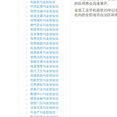
实验室与金笛短信
的应用将会迅速展开。
环境监测与金笛短信
金笛工业手机面世20年
智慧仓储与金笛短信
在内的全部省市自治区和
轨道交通与金笛短信
智慧城市与金笛短信
燃气安全与金笛短信
舆情管控与金笛短信
反诈预警与金笛短信
智慧安防与金笛短信
智慧校园与金笛短信
应急指挥与金笛短信
政府政务与金笛短信
智慧法院与金笛短信
智能交通与金笛短信
地震预警与金笛短信
医疗卫生与金笛短信
高速铁路与金笛短信
民航空管与金笛短信
态势感知与金笛短信
防务行业与金笛短信
数据中心与金笛短信
财政金融与金笛短信
智慧门店与金笛短信
仪器仪表与金地短信
不动产与金笛短信
数字航道与金笛短信