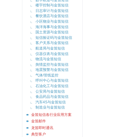
楼宇控制与金笛短信
日志审计与金笛短信
餐饮酒店与金笛短信
小区物业与金笛短信
海洋海事与金笛短信
国土资源与金笛短信
短信验证码与金笛短信
客户关系与金笛短信
航道局与金笛短信
仪器仪表与金笛短信
物流与金笛短信
舆情监控与金笛短信
地震预警与金笛短信
气体/管线监控
呼叫中心与金笛短信
石油化工与金笛短信
公安局与金笛短信
食品药品与金笛短信
汽车4S与金笛短信
制造业与金笛短信
金笛短信各行业应用方案
金笛邮件
龙笛即时通讯
典型客户