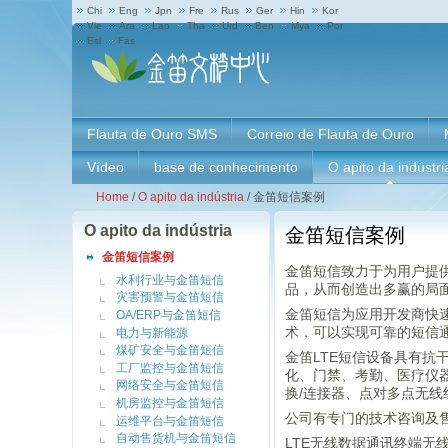
Chi
Eng
Jpn
Fre
Rus
Ger
Hin
Kor
Vie
Ara
Lao
Tha
Urd
Ben
Mya
Por
Esl
Fas
Flauta de Ouro SMS
Correio de Flauta de Ouro
Vídeo
base de conhecimento
O apito da indústri
Home
/
O apito da indústria
/
金笛短信案例
O apito da indústria
金笛短信案例
金笛短信案例
金笛短信致力于为用户提
水利行业与金笛短信
品，从而创造出多赢的局
灾害预警与金笛短信
金笛短信为应用开发商快
OA/ERP与金笛短信
术，可以实现可靠的短信
电力与新能源
煤矿安全与金笛短信
金笛LTE短信设备具有抗
工厂监控与金笛短信
化、门禁、考勤、医疗仪器
网络安全与金笛短信
换/连接器、点对多点无
机房监控与金笛短信
公司有专门的技术咨询及
运维平台与金笛短信
自动售货机与金笛短信
LTE无线数据通讯终端无